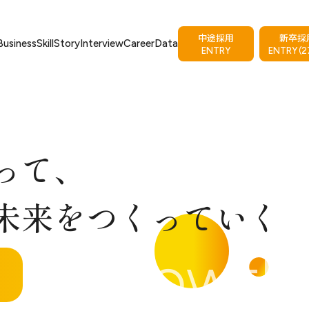
中途採用
新卒採
Business
Skill
Story
Interview
Career
Data
ENTRY
ENTRY（2
って、
未来をつくっていく