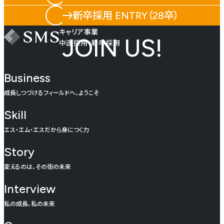
新卒採用 ENTRY（28卒）
キャリア事業
JOIN US!
中途採用・新卒採用
Business
成長しつづけるフィールドへ、ようこそ
Skill
エス・エム・エスだから身につく力
Story
変えるのは、その街の未来
Interview
私の成長、私の未来