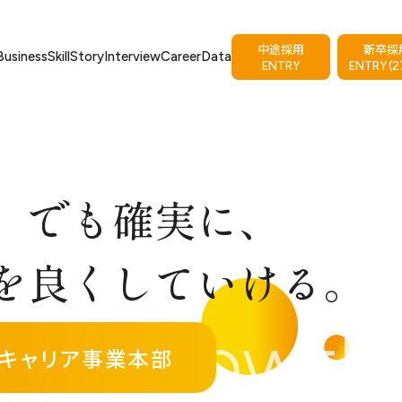
中途採用
新卒採
Business
Skill
Story
Interview
Career
Data
ENTRY
ENTRY（2
、でも確実に、
を良くしていける。
祉キャリア事業本部