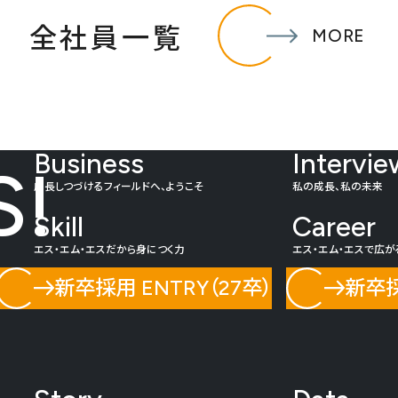
全社員一覧
MORE
Business
Intervie
S!
成長しつづけるフィールドへ、ようこそ
私の成長、私の未来
Skill
Career
エス・エム・エスだから身につく力
エス・エム・エスで広が
新卒採用 ENTRY（27卒）
新卒採