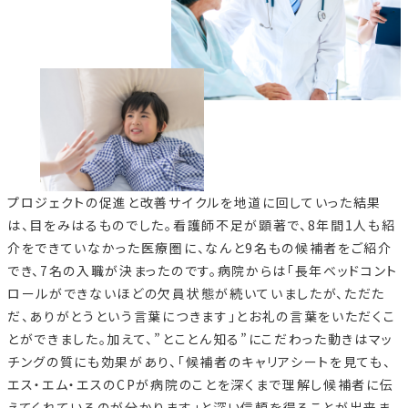
プロジェクトの促進と改善サイクルを地道に回していった結果
は、目をみはるものでした。看護師不足が顕著で、8年間1人も紹
介をできていなかった医療圏に、なんと9名もの候補者をご紹介
でき、7名の入職が決まったのです。病院からは「長年ベッドコント
ロールができないほどの欠員状態が続いていましたが、ただた
だ、ありがとうという言葉につきます」とお礼の言葉をいただくこ
とができました。加えて、”とことん知る”にこだわった動きはマッ
チングの質にも効果があり、「候補者のキャリアシートを見ても、
エス・エム・エスのCPが病院のことを深くまで理解し候補者に伝
えてくれているのが分かります」と深い信頼を得ることが出来ま