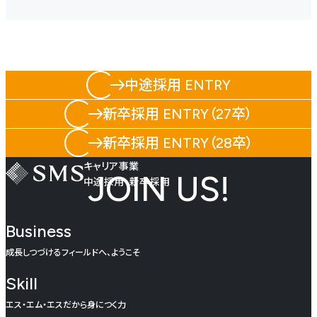
中途採用 ENTRY
新卒採用 ENTRY（27卒）
新卒採用 ENTRY（28卒）
キャリア事業
JOIN US!
中途採用・新卒採用
Business
成長しつづけるフィールドへ、ようこそ
Skill
エス・エム・エスだから身につく力