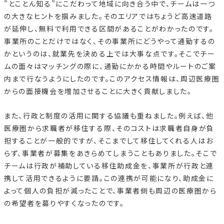
”とことん知る”にこだわって地域に向き合う中で、チームは一つ
の大きなヒントを掴みました。そのエリアではちょうど高速道路
が延伸し、無料で利用できる区間があることがわかったのです。
事業所のことだけではなく、その事業所にどうやって通勤するの
かというのは、就業先を決める上では大事な点です。そこでチー
ムの面々はマッチングの際に、通勤にかかる時間やルートのご案
内まで行なうようにしたのです。このアクセス情報は、周辺医療圏
からの面接機会を増加させることに大きく貢献しました。
また、行政と制度の活用に関する協議も重ねました。例えば、他
医療圏から求職者が移住する際、そのコストは求職者自身が負
担することが一般的ですが、そこまでして移住してくれる人はお
らず、事業者が募集をあきらめてしまうこともありました。そこで
チームは行政が補助している移住助成金を、事業所が行政と連
携して活用できるように要請。この連携が可能になり、助成金に
よって個人の負担が減ったことで、事業者側も周辺の医療圏から
の希望者を募りやすくなったのです。