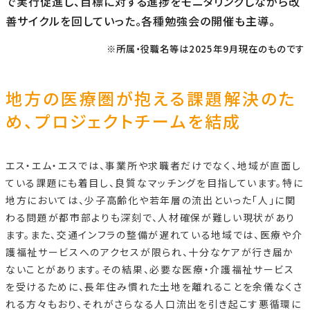
で実行促進し、目標に対する進捗をモニタリングしながら改
善サイクルを回していった。各種勉強会の開催も主導。
※所属・役職名等は2025年9月現在のものです
地方の医療圏が抱える課題解決のた
め、プロジェクトチームを結成
エス・エム・エスでは、事業所や求職者だけでなく、地域が直面し
ている課題にも着目し、良質なマッチングを目指しています。特に
地方においては、少子高齢化や若年層の流出といった「人」に関
わる問題が都市部よりも深刻で、人材確保が難しい現状があり
ます。また、交通インフラの整備が遅れている地域では、医療や介
護福祉サービスへのアクセスが限られ、十分なケアが行き届か
ないことがあります。その結果、必要な医療・介護福祉サービス
を受けるために、長年住み慣れた土地を離れることを余儀なくさ
れる方々もおり、それがさらなる人口流出を引き起こす悪循環に