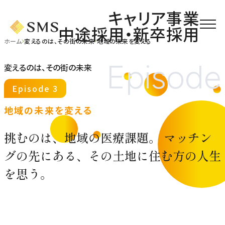
キャリア事業
中途採用・新卒採用
ホーム
変えるのは、その街の未来
地域の未来を変える
変えるのは、その街の未来
Episode 3
地域の未来を変える
挑むのは、地域の医療課題。 マッチン
グの先にある、その土地に住む方の人生
を思う。